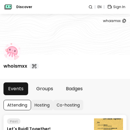
Discover
EN
Sign In
whoismxx
whoismxx
Events
Groups
Badges
Attending
Hosting
Co-hosting
Past
Let's Buidl Together!