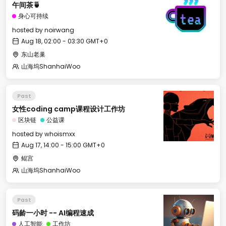
午间茶🍵
身心可持续
hosted by
noirwang
Aug 18, 02:00 - 03:30 GMT+0
东山老巢
山海坞ShanhaiWoo
Past
女性coding camp课程设计工作坊
区块链
公益课
hosted by
whoismxx
Aug 17, 14:00 - 15:00 GMT+0
鲲宫
山海坞ShanhaiWoo
Past
码龄一小时 -- AI编程速成
人工智能
工作坊