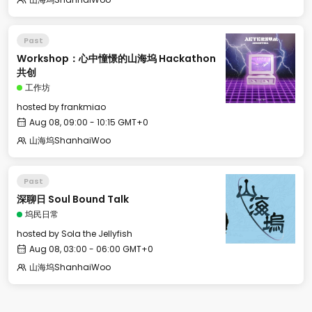
Past
Workshop：心中憧憬的山海坞 Hackathon
共创
工作坊
hosted by
frankmiao
Aug 08, 09:00 - 10:15 GMT+0
山海坞ShanhaiWoo
Past
深聊日 Soul Bound Talk
坞民日常
hosted by
Sola the Jellyfish
Aug 08, 03:00 - 06:00 GMT+0
山海坞ShanhaiWoo