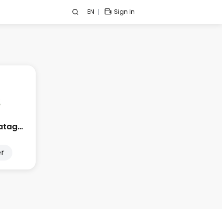
EN
Sign In
Edge City Patagonia
r